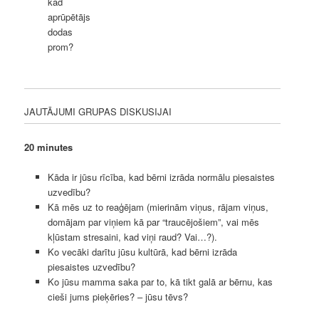
kad
aprūpētājs
dodas
prom?
JAUTĀJUMI GRUPAS DISKUSIJAI
20 minutes
Kāda ir jūsu rīcība, kad bērni izrāda normālu piesaistes
uzvedību?
Kā mēs uz to reaģējam (mierinām viņus, rājam viņus,
domājam par viņiem kā par “traucējošiem”, vai mēs
kļūstam stresaini, kad viņi raud? Vai…?).
Ko vecāki darītu jūsu kultūrā, kad bērni izrāda
piesaistes uzvedību?
Ko jūsu mamma saka par to, kā tikt galā ar bērnu, kas
cieši jums pieķēries? – jūsu tēvs?