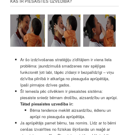
KAS IR PIESAISTES UZVEDĪBA?
Ar šo izdzīvošanas stratēģiju zīdītājiem ir viena liela
problēma: jaundzimušā smadzenes nav spējīgas
funkcionēt ļoti labi, tāpēc zīdaiņi ir bezpalīdzīgi – viņu
dzīvība pilnībā ir atkarīga no pieauguša aprūpētāja,
īpaši pirmajos dzīves gados.
Šī iemesla pēc cilvēkiem ir piesaistes sistēma:
piesaiste sniedz bērnam drošību, aizsardzību un aprūpi.
Tātad piesaistes uzvedība ir:
Bērna tendence meklēt aizsardzību, ēdienu un
aprūpi no pieauguša aprūpētāja.
Ja aprūpētājs pamet bērnu, tas nomirs. Līdz ar to bērni
cenšas izvairīties no fiziskas šķiršanās un reaģē ar