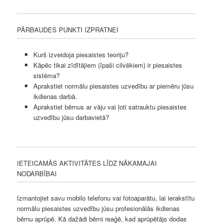
PĀRBAUDES PUNKTI IZPRATNEI
Kurš izveidoja piesaistes teoriju?
Kāpēc tikai zīdītājiem (īpaši cilvēkiem) ir piesaistes
sistēma?
Aprakstiet normālu piesaistes uzvedību ar piemēru jūsu
ikdienas darbā.
Aprakstiet bērnus ar vāju vai ļoti satrauktu piesaistes
uzvedību jūsu darbavietā?
IETEICAMĀS AKTIVITĀTES LĪDZ NĀKAMAJAI
NODARBĪBAI
Izmantojiet savu mobilo telefonu vai fotoaparātu, lai ierakstītu
normālu piesaistes uzvedību jūsu profesionālās ikdienas
bērnu aprūpē. Kā dažādi bērni reaģē, kad aprūpētājs dodas