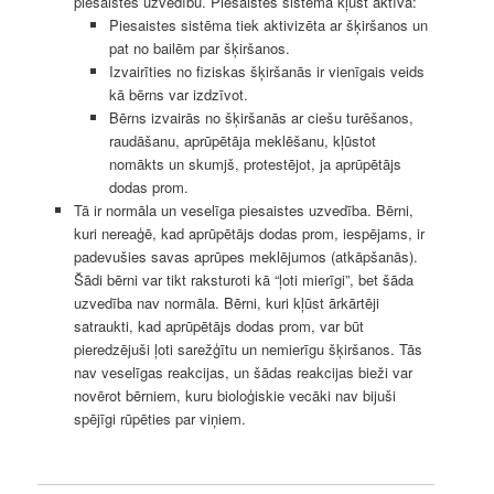
piesaistes uzvedību. Piesaistes sistēma kļūst aktīva:
Piesaistes sistēma tiek aktivizēta ar šķiršanos un
pat no bailēm par šķiršanos.
Izvairīties no fiziskas šķiršanās ir vienīgais veids
kā bērns var izdzīvot.
Bērns izvairās no šķiršanās ar ciešu turēšanos,
raudāšanu, aprūpētāja meklēšanu, kļūstot
nomākts un skumjš, protestējot, ja aprūpētājs
dodas prom.
Tā ir normāla un veselīga piesaistes uzvedība. Bērni,
kuri nereaģē, kad aprūpētājs dodas prom, iespējams, ir
padevušies savas aprūpes meklējumos (atkāpšanās).
Šādi bērni var tikt raksturoti kā “ļoti mierīgi”, bet šāda
uzvedība nav normāla. Bērni, kuri kļūst ārkārtēji
satraukti, kad aprūpētājs dodas prom, var būt
pieredzējuši ļoti sarežģītu un nemierīgu šķiršanos. Tās
nav veselīgas reakcijas, un šādas reakcijas bieži var
novērot bērniem, kuru bioloģiskie vecāki nav bijuši
spējīgi rūpēties par viņiem.