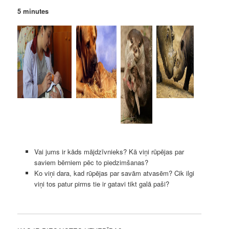
5 minutes
Vai jums ir kāds mājdzīvnieks? Kā viņi rūpējas par
saviem bērniem pēc to piedzimšanas?
Ko viņi dara, kad rūpējas par savām atvasēm? Cik ilgi
viņi tos patur pirms tie ir gatavi tikt galā paši?