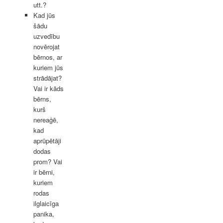
utt.?
Kad jūs
šādu
uzvedību
novērojat
bērnos, ar
kuriem jūs
strādājat?
Vai ir kāds
bērns,
kurš
nereaģē,
kad
aprūpētāji
dodas
prom? Vai
ir bērni,
kuriem
rodas
ilglaicīga
panika,