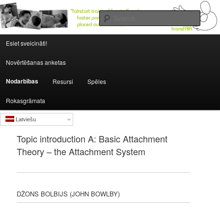
Searc
Main menu
institutions.fairstartedu.us
Esiet sveicināti!
Skip to primary content
Skip to secondary content
Novērtēšanas anketas
Nodarbības
Resursi
Spēles
Rokasgrāmata
Latviešu
Topic introduction A: Basic Attachment
Theory – the Attachment System
DŽONS BOLBIJS (JOHN BOWLBY)