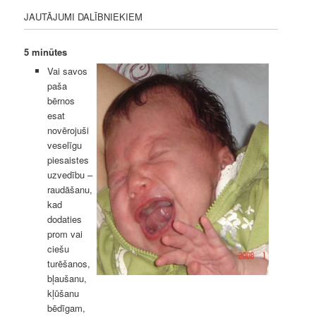
JAUTĀJUMI DALĪBNIEKIEM
5 minūtes
Vai savos
paša
bērnos
esat
novērojuši
veselīgu
piesaistes
uzvedību –
raudāšanu,
kad
dodaties
prom vai
ciešu
turēšanos,
bļaušanu,
kļūšanu
bēdīgam,