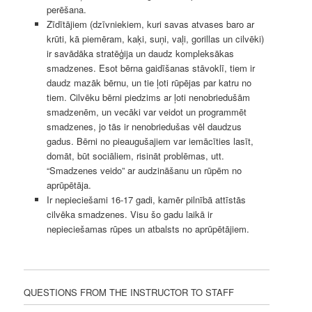
perēšana.
Zīdītājiem (dzīvniekiem, kuri savas atvases baro ar
krūti, kā piemēram, kaķi, suņi, vaļi, gorillas un cilvēki)
ir savādāka stratēģija un daudz kompleksākas
smadzenes. Esot bērna gaidīšanas stāvoklī, tiem ir
daudz mazāk bērnu, un tie ļoti rūpējas par katru no
tiem. Cilvēku bērni piedzims ar ļoti nenobriedušām
smadzenēm, un vecāki var veidot un programmēt
smadzenes, jo tās ir nenobriedušas vēl daudzus
gadus. Bērni no pieaugušajiem var iemācīties lasīt,
domāt, būt sociāliem, risināt problēmas, utt.
“Smadzenes veido” ar audzināšanu un rūpēm no
aprūpētāja.
Ir nepieciešami 16-17 gadi, kamēr pilnībā attīstās
cilvēka smadzenes. Visu šo gadu laikā ir
nepieciešamas rūpes un atbalsts no aprūpētājiem.
QUESTIONS FROM THE INSTRUCTOR TO STAFF