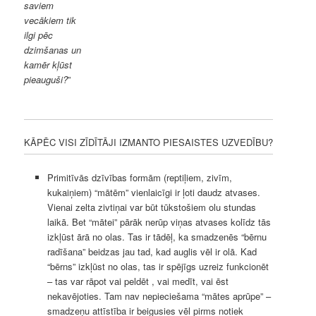
saviem
vecākiem tik
ilgi pēc
dzimšanas un
kamēr kļūst
pieauguši?
”
KĀPĒC VISI ZĪDĪTĀJI IZMANTO PIESAISTES UZVEDĪBU?
Primitīvās dzīvības formām (reptiļiem, zivīm,
kukaiņiem) “mātēm” vienlaicīgi ir ļoti daudz atvases.
Vienai zelta zivtiņai var būt tūkstošiem olu stundas
laikā. Bet “mātei” pārāk nerūp viņas atvases kolīdz tās
izkļūst ārā no olas. Tas ir tādēļ, ka smadzenēs “bērnu
radīšana” beidzas jau tad, kad auglis vēl ir olā. Kad
“bērns” izkļūst no olas, tas ir spējīgs uzreiz funkcionēt
– tas var rāpot vai peldēt , vai medīt, vai ēst
nekavējoties. Tam nav nepieciešama “mātes aprūpe” –
smadzeņu attīstība ir beigusies vēl pirms notiek