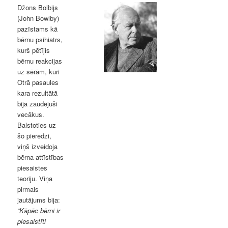
Džons Bolbijs
(John Bowlby)
pazīstams kā
bērnu psihiatrs,
kurš pētījis
bērnu reakcijas
uz sērām, kuri
Otrā pasaules
kara rezultātā
bija zaudējuši
vecākus.
Balstoties uz
šo pieredzi,
viņš izveidoja
bērna attīstības
piesaistes
teoriju. Viņa
pirmais
jautājums bija:
“Kāpēc bērni ir
piesaistīti