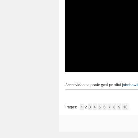
Acest video se poate gasi pe situl
johnbowl
Pages:
1
2
3
4
5
6
7
8
9
10