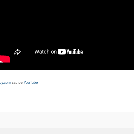
by.com
sau pe
YouTube