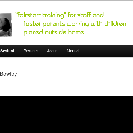
fairstartedu.us
Sesiuni
Resurse
Jocuri
Manual
 Bowlby