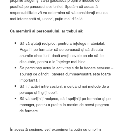
propriile alegeri şi să-și găsească propriile modele de
practică pe parcursul sesiunilor. Sperăm că această
responsabilitate vă va determina să vă considerați munca
mai interesantă şi, uneori, puțin mai dificilă.
Ca membrii ai personalului, ar trebui să:
Să vă ajutaţi reciproc, pentru a înţelege materialul.
Rugaţi-l pe formator să se oprească şi să discute
anumite chestiuni, dacă aveţi nevoie ca ele să fie
discutate, pentru a le înţelege mai bine.
Să participaţi activ la activităţile de la fiecare sesiune –
spuneţi ce gândiți, părerea dumneavoastră este foarte
importantă !
Să fiţi activi între sesiuni, încercând noi metode de a
percepe și îngriji copiii.
Să vă sprijiniţi reciproc, să-i sprijiniţi pe formator şi pe
manager, pentru a profita la maxim de acest program
de formare.
În această sesiune, veţi experimenta puţin cu un prim