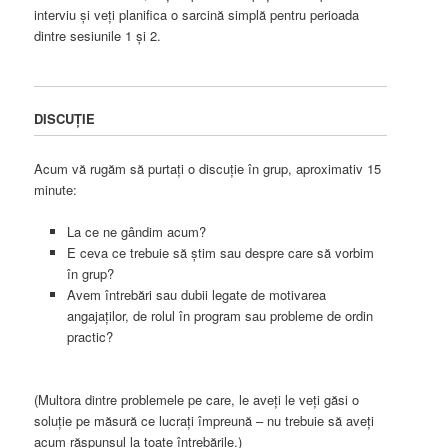
interviu și veţi planifica o sarcină simplă pentru perioada
dintre sesiunile 1 şi 2.
DISCUŢIE
Acum vă rugăm să purtați o discuţie în grup, aproximativ 15
minute:
La ce ne gândim acum?
E ceva ce trebuie să ştim sau despre care să vorbim
în grup?
Avem întrebări sau dubii legate de motivarea
angajaţilor, de rolul în program sau probleme de ordin
practic?
(Multora dintre problemele pe care, le aveţi le veţi găsi o
soluţie pe măsură ce lucraţi împreună – nu trebuie să aveţi
acum răspunsul la toate întrebările.)