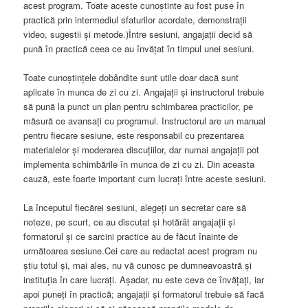
acest program. Toate aceste cunoștinte au fost puse în
practică prin intermediul sfaturilor acordate, demonstrații
video, sugestii și metode.)Între sesiuni, angajaţii decid să
pună în practică ceea ce au învăţat în timpul unei sesiuni.
Toate cunoştinţele dobândite sunt utile doar dacă sunt
aplicate în munca de zi cu zi. Angajaţii şi instructorul trebuie
să pună la punct un plan pentru schimbarea practicilor, pe
măsură ce avansaţi cu programul. Instructorul are un manual
pentru fiecare sesiune, este responsabil cu prezentarea
materialelor şi moderarea discuţiilor, dar numai angajaţii pot
implementa schimbările în munca de zi cu zi. Din aceasta
cauză, este foarte important cum lucrați între aceste sesiuni.
La începutul fiecărei sesiuni, alegeţi un secretar care să
noteze, pe scurt, ce au discutat şi hotărât angajaţii şi
formatorul şi ce sarcini practice au de făcut înainte de
următoarea sesiune.Cei care au redactat acest program nu
ştiu totul şi, mai ales, nu vă cunosc pe dumneavoastră şi
instituţia în care lucrați. Așadar, nu este ceva ce învățați, iar
apoi puneţi în practică; angajaţii şi formatorul trebuie să facă