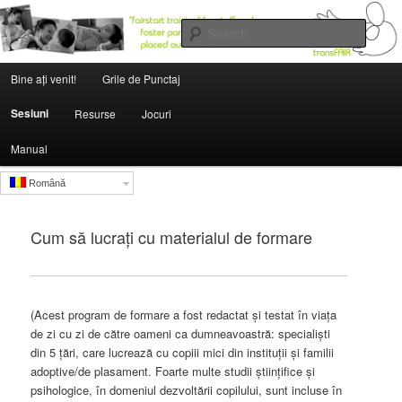
Searc
Main menu
institutions.fairstartedu.us
Bine aţi venit!
Grile de Punctaj
Skip to primary content
Skip to secondary content
Sesiuni
Resurse
Jocuri
Manual
Română
Cum să lucraţi cu materialul de formare
(Acest program de formare a fost redactat și testat în viața
de zi cu zi de către oameni ca dumneavoastră: specialiști
din 5 țări, care lucrează cu copiii mici din instituții și familii
adoptive/de plasament. Foarte multe studii științifice și
psihologice, în domeniul dezvoltării copilului, sunt incluse în