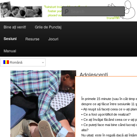
Searc
Main menu
institutions.fairstartedu.us
Bine aţi venit!
Grile de Punctaj
Skip to primary content
Skip to secondary content
Sesiuni
Resurse
Jocuri
Manual
Română
Adolescenți
părăsind
instituția
În primele 15 minute (sau în cât timp e
despre ce aţi făcut între sesiunile 11 ş
• Ați reuşit să faceți ceea ce v-ați plan
• Ce a fost uşor/dificil de realizat?
• Ce ați învăţat făcând ceea ce v-ați p
Competențe ce vor
• Ce puteți face mai bine când lucrați 
fi puse în practică
alta?
Nu uitați: este în regulă dacă ați înt