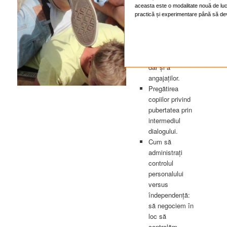
Înțelegerea
aceasta este o modalitate nouă de lu
problemelor ce
practică și experimentare până să dev
apar la
pubertate, în
cazul
adolescenților
dar și a
angajaților.
Pregătirea
copiilor privind
pubertatea prin
intermediul
dialogului.
Cum să
administrați
controlul
personalului
versus
îndependență:
să negociem în
loc să
controlăm.