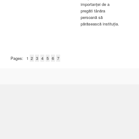
importanței de a
pregăti tânăra
persoană să
părăsească instituția.
Pages:
1
2
3
4
5
6
7