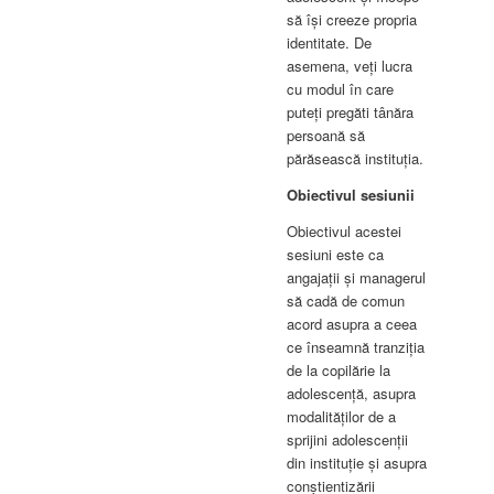
să își creeze propria
identitate. De
asemena, veți lucra
cu modul în care
puteți pregăti tânăra
persoană să
părăsească instituția.
Obiectivul sesiunii
Obiectivul acestei
sesiuni este ca
angajații și managerul
să cadă de comun
acord asupra a ceea
ce înseamnă tranziția
de la copilărie la
adolescență, asupra
modalităților de a
sprijini adolescenții
din instituție și asupra
conștientizării