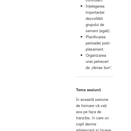
Înțelegerea
importanței
dezvoltării
grupului de
semeni (egali).
Planificarea
perioadei post-
plasament.
Organizarea
unei petreceri
de „rămas bun”.
Tema sesiunii
În această sesiune
de formare vă veți
axa pe faza de
tranziție, în care un
copil devine
adolescent și începe