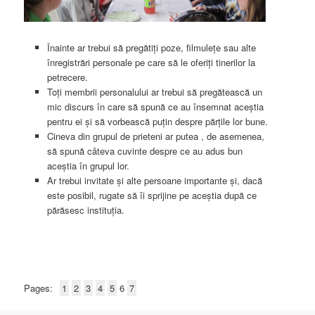
Înainte ar trebui să pregătiți poze, filmulețe sau alte
înregistrări personale pe care să le oferiți tinerilor la
petrecere.
Toți membrii personalului ar trebui să pregătească un
mic discurs în care să spună ce au însemnat aceștia
pentru ei și să vorbească puțin despre părțile lor bune.
Cineva din grupul de prieteni ar putea , de asemenea,
să spună câteva cuvinte despre ce au adus bun
aceștia în grupul lor.
Ar trebui invitate și alte persoane importante și, dacă
este posibil, rugate să îi sprijine pe aceștia după ce
părăsesc instituția.
Pages:
1
2
3
4
5
6
7