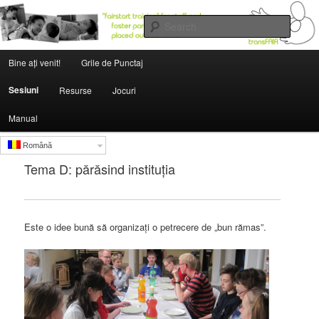
Searc
Main menu
institutions.fairstartedu.us
Bine aţi venit!
Grile de Punctaj
Skip to primary content
Skip to secondary content
Sesiuni
Resurse
Jocuri
Manual
Română
Tema D: părăsind instituția
Este o idee bună să organizați o petrecere de „bun rămas”.