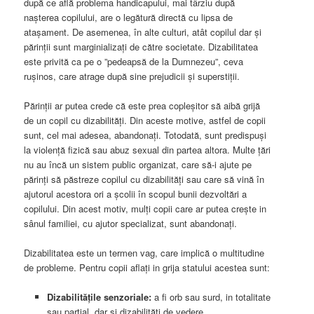
după ce află problema handicapului, mai târziu după
nașterea copilului, are o legătură directă cu lipsa de
atașament. De asemenea, în alte culturi, atât copilul dar și
părinții sunt marginializaţi de către societate. Dizabilitatea
este privită ca pe o ”pedeapsă de la Dumnezeu”, ceva
rușinos, care atrage după sine prejudicii și superstiții.
Părinții ar putea crede că este prea copleșitor să aibă grijă
de un copil cu dizabilități. Din aceste motive, astfel de copii
sunt, cel mai adesea, abandonați. Totodată, sunt predispuși
la violență fizică sau abuz sexual din partea altora. Multe țări
nu au încă un sistem public organizat, care să-i ajute pe
părinți să păstreze copilul cu dizabilități sau care să vină în
ajutorul acestora ori a școlii în scopul bunii dezvoltări a
copilului. Din acest motiv, mulți copii care ar putea crește in
sânul familiei, cu ajutor specializat, sunt abandonați.
Dizabilitatea este un termen vag, care implică o multitudine
de probleme. Pentru copii aflați in grija statului acestea sunt:
Dizabilitățile senzoriale:
a fi orb sau surd, in totalitate
sau parțial, dar si dizabilități de vedere.