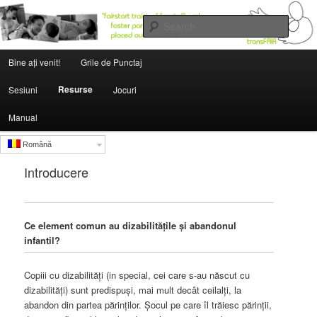
Searc
Main menu
institutions.fairstartedu.us
Bine aţi venit!
Grile de Punctaj
Skip to primary content
Skip to secondary content
Resurse
Sesiuni
Jocuri
Manual
Română
Introducere
Ce element comun au dizabilitățile și abandonul
infantil?
Copiii cu dizabilități (in special, cei care s-au născut cu
dizabilități) sunt predispuși, mai mult decât ceilalți, la
abandon din partea părinților. Șocul pe care îl trăiesc părinții,