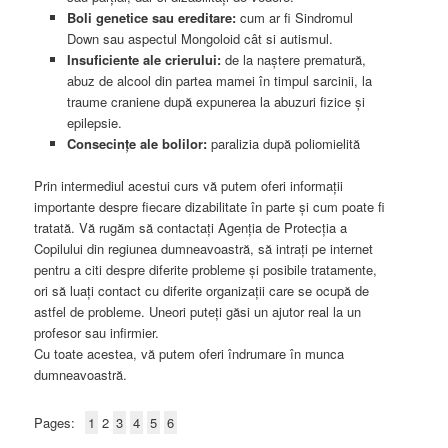
Boli genetice sau ereditare:
cum ar fi Sindromul
Down sau aspectul Mongoloid cât si autismul.
Insuficiente ale crierului:
de la naștere prematură,
abuz de alcool din partea mamei în timpul sarcinii, la
traume craniene după expunerea la abuzuri fizice şi
epilepsie.
Consecințe ale bolilor:
paralizia după poliomielită
Prin intermediul acestui curs vă putem oferi informații
importante despre fiecare dizabilitate în parte și cum poate fi
tratată. Vă rugăm să contactați Agenția de Protecția a
Copilului din regiunea dumneavoastră, să intrați pe internet
pentru a citi despre diferite probleme şi posibile tratamente,
ori să luați contact cu diferite organizații care se ocupă de
astfel de probleme. Uneori puteți găsi un ajutor real la un
profesor sau infirmier.
Cu toate acestea, vă putem oferi îndrumare în munca
dumneavoastră.
Pages:
1
2
3
4
5
6